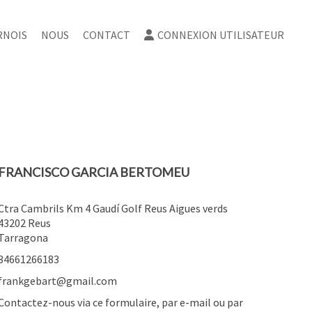
RNOIS
NOUS
CONTACT
CONNEXION UTILISATEUR
FRANCISCO GARCIA BERTOMEU
Ctra Cambrils Km 4 Gaudí Golf Reus Aigues verds
43202
Reus
Tarragona
34661266183
frankgebart@gmail.com
Contactez-nous via ce formulaire, par e-mail ou par