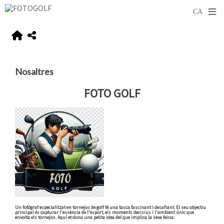
Nosaltres
FOTO GOLF
Un fotògraf especialitzat en tornejos de golf té una tasca fascinant i desafiant. El seu objectiu
principal és capturar l'essència de l'esport, els moments decisius i l'ambient únic que
envolta els tornejos. Aquí et dono una petita idea del que implica la seva feina: