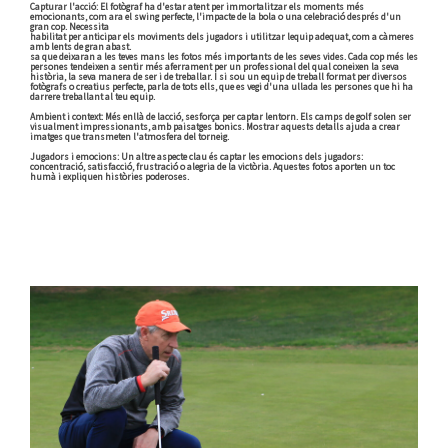
Capturar l'acció: El fotògraf ha d'estar atent per immortalitzar els moments més
emocionants, com ara el swing perfecte, l'impacte de la bola o una celebració després d'un
gran cop. Necessita
habilitat per anticipar els moviments dels jugadors i utilitzar lequip adequat, com a càmeres
amb lents de gran abast.
sa que deixaran a les teves mans les fotos més importants de les seves vides. Cada cop més les
persones tendeixen a sentir més aferrament per un professional del qual coneixen la seva
història, la seva manera de ser i de treballar. I si sou un equip de treball format per diversos
fotògrafs o creatius perfecte, parla de tots ells, que es vegi d'una ullada les persones que hi ha
darrere treballant al teu equip.
Ambient i context: Més enllà de lacció, sesforça per captar lentorn. Els camps de golf solen ser
visualment impressionants, amb paisatges bonics. Mostrar aquests detalls ajuda a crear
imatges que transmeten l'atmosfera del torneig.
Jugadors i emocions: Un altre aspecte clau és captar les emocions dels jugadors:
concentració, satisfacció, frustració o alegria de la victòria. Aquestes fotos aporten un toc
humà i expliquen històries poderoses.